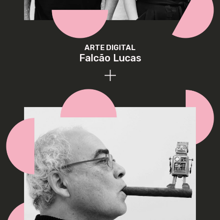
ARTE DIGITAL
Falcão Lucas
Os FalcaoLucas são o projeto de arte e design digital
de Tânia Falcão e Luís Avelar Lucas, dois designers,
ilustradores, motiongraphers e músicos que estão
juntos como um casal desde 2001 quando se
conheceram num bar na Ericeira a beber shots de
tequila. Têm apresentado as suas obras e animações
em eventos nacionais e internacionais e colaborado
com artistas e marcas de renome como Maroon 5,
Paramount, Fox, Kit Kat, Republic Records,
Casablanca Records, EDP, Montepio, Jerónimo
Martins, Fundação Francisco Manuel dos Santos, SIC
e Diário de Notícias.