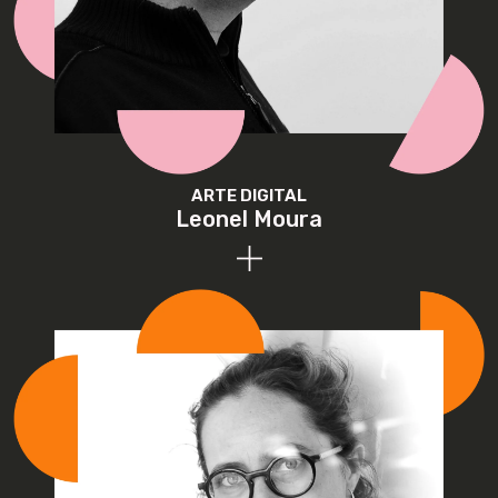
ARTE DIGITAL
Leonel Moura
Leonel Moura é um artista inovador e pioneiro no
campo da robótica e da inteligência artificial
aplicadas à arte. Desenvolveu artbots autónomos,
incluindo o primeiro braço robótico capaz de gerar
pinturas únicas com base num "algoritmo de
formigas". As suas criações foram exibidas
internacionalmente (American Museum of Natural
History, em Nova Iorque; Grand Palais, em Paris, e no
UCCA, em Pequim). Recentemente, inaugurou o