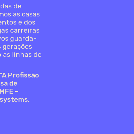
adas de
ámos as casas
entos e dos
as carreiras
vos guarda-
s gerações
 as linhas de
“A Profissão
lsa de
IMFE –
osystems.