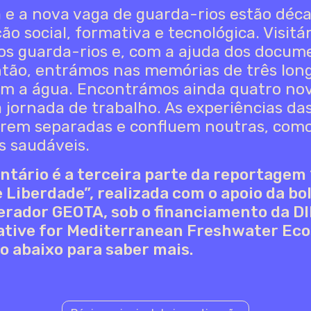
a e a nova vaga de guarda-rios estão déc
ão social, formativa e tecnológica. Visit
gos guarda-rios e, com a ajuda dos docum
ntão, entrámos nas memórias de três long
om a água. Encontrámos ainda quatro no
a jornada de trabalho. As experiências da
rrem separadas e confluem noutras, como
s saudáveis.
tário é a terceira parte da reportagem 
Liberdade”, realizada com o apoio da bo
erador GEOTA, sob o financiamento da D
iative for Mediterranean Freshwater Ec
ão abaixo para saber mais.