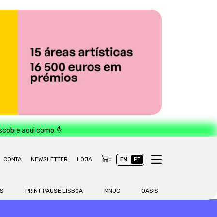
escobre aqui como.
CONTA
NEWSLETTER
LOJA
EN
PT
0
AS
PRINT PAUSE LISBOA
MNJC
OASIS