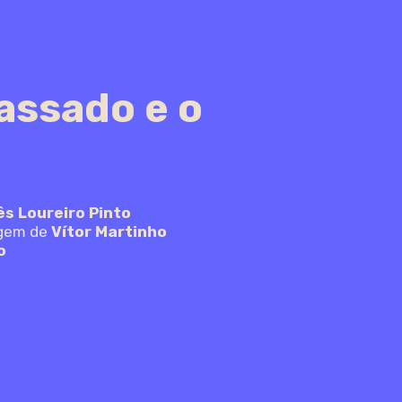
assado e o
ês Loureiro Pinto
agem de
Vítor Martinho
o