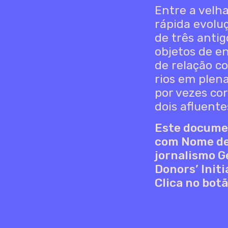
Entre a velh
rápida evoluç
de três anti
objetos de e
de relação c
rios em plen
por vezes co
dois afluente
Este documen
com Nome de 
jornalismo G
Donors’ Init
Clica no bot