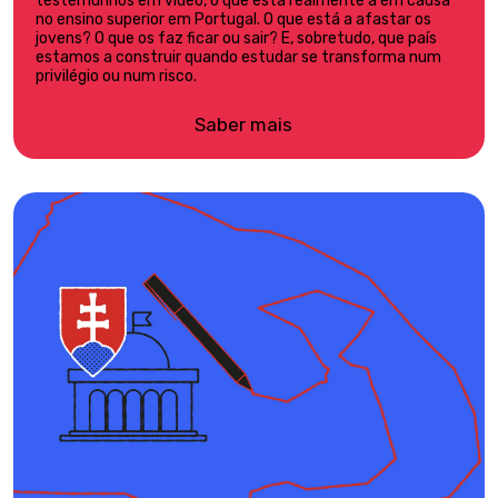
testemunhos em vídeo, o que está realmente a em causa
no ensino superior em Portugal. O que está a afastar os
jovens? O que os faz ficar ou sair? E, sobretudo, que país
estamos a construir quando estudar se transforma num
privilégio ou num risco.
Saber mais