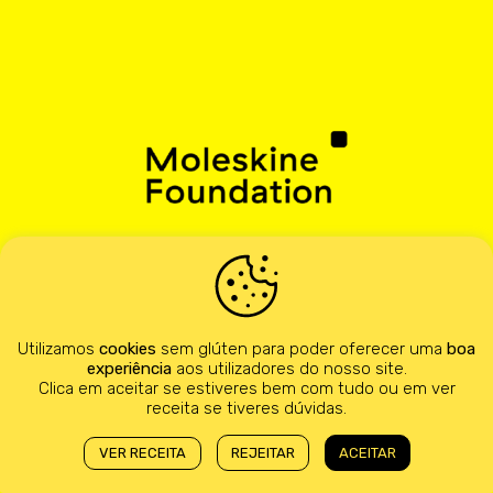
A
Creative Pioneers
é uma rede com mais de
100 entidades que usam a criatividade para a
Utilizamos
cookies
sem glúten para poder oferecer uma
boa
mudança social.
experiência
aos utilizadores do nosso site.
Clica em aceitar se estiveres bem com tudo ou em ver
Sabe mais →
receita se tiveres dúvidas.
VER RECEITA
REJEITAR
ACEITAR