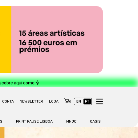
escobre aqui como.
CONTA
NEWSLETTER
LOJA
EN
PT
0
AS
PRINT PAUSE LISBOA
MNJC
OASIS