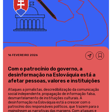
16 FEVEREIRO 2026
Com o patrocínio do governo, a
desinformação na Eslováquia está a
afetar pessoas, valores e instituições
Ataques a jornalistas, descredibilização da comunicação
social independente, propagação de informação falsa,
desmantelamento de instituições culturais. A
desinformação na Eslováquia está a crescer com o
patrocínio dos responsáveis políticos, que trazem para o
mainstream
as narrativas das margens. Com ataques e