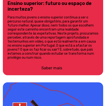
Ensino superior: futuro ou espaço de
incerteza?
Para muitos jovens o ensino superior continua a ser o
percurso natural, quase obrigatório, para garantir um
futuro melhor. Apesar disso, nem todos os que escolhem
seguir este caminho encontram uma realidade
correspondente às expetativas. Neste projeto, procuramos
perceber, através de uma reportagem aprofundada e
testemunhos em vídeo, o que está realmente a em causa
no ensino superior em Portugal. O que está a afastar os
jovens? O que os faz ficar ou sair? E, sobretudo, que país
estamos a construir quando estudar se transforma num
privilégio ou num risco.
Saber mais