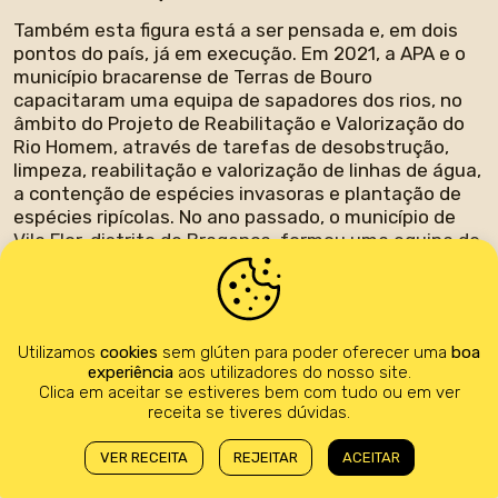
Também esta figura está a ser pensada e, em dois
pontos do país, já em execução. Em 2021, a APA e o
município bracarense de Terras de Bouro
capacitaram uma equipa de sapadores dos rios, no
âmbito do Projeto de Reabilitação e Valorização do
Rio Homem, através de tarefas de desobstrução,
limpeza, reabilitação e valorização de linhas de água,
a contenção de espécies invasoras e plantação de
espécies ripícolas. No ano passado, o município de
Vila Flor, distrito de Bragança, formou uma equipa de
dez sapadores florestais para esta especialização,
no âmbito de um protocolo com a APA para a
proteção da ribeira de Freixiel. A intenção da
autarquia é, depois de atingirem cem quilómetros de
Utilizamos
cookies
sem glúten para poder oferecer uma
boa
ribeiras recuperadas, passar a contratar uma equipa
experiência
aos utilizadores do nosso site.
de sapadores dos rios.
Clica em aceitar se estiveres bem com tudo ou em ver
receita se tiveres dúvidas.
VER RECEITA
REJEITAR
ACEITAR