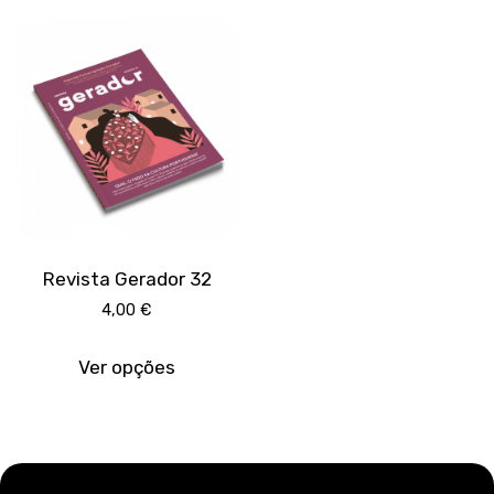
Revista Gerador 32
4,00
€
This
product
Ver opções
has
multiple
variants.
The
options