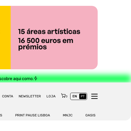
escobre aqui como.
CONTA
NEWSLETTER
LOJA
EN
PT
0
AS
PRINT PAUSE LISBOA
MNJC
OASIS