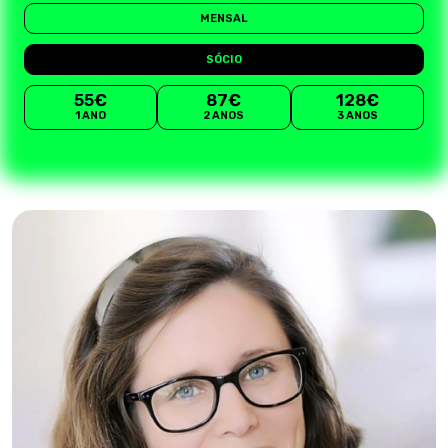
MENSAL
SÓCIO
55€
87€
128€
1 ANO
2 ANOS
3 ANOS