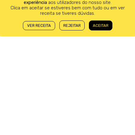
experiência
aos utilizadores do nosso site.
Clica em aceitar se estiveres bem com tudo ou em ver
receita se tiveres dúvidas.
VER RECEITA
REJEITAR
ACEITAR
10 ABRIL 2026
Tempos livres. Iniciativas culturais pelo país que vale a
pena espreitar