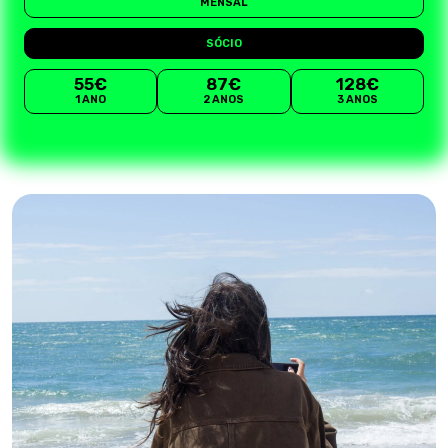
MENSAL
SÓCIO
55€
87€
128€
1 ANO
2 ANOS
3 ANOS