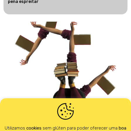
pena espreitar
17 ABRIL 2026
Tempos livres. Iniciativas culturais pelo país que vale a
Utilizamos
cookies
sem glúten para poder oferecer uma
boa
pena espreitar