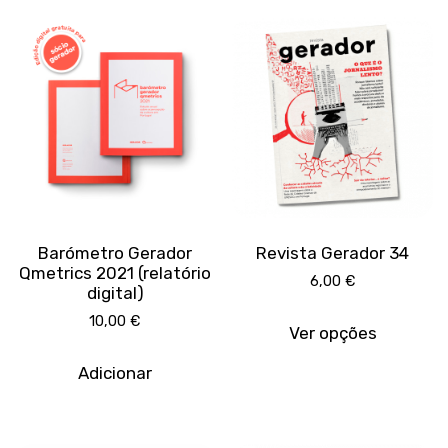
Barómetro Gerador
Revista Gerador 34
Qmetrics 2021 (relatório
6,00
€
digital)
This
10,00
€
produc
Ver opções
has
multipl
Adicionar
variant
The
option