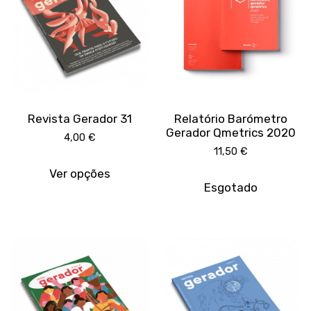
be
be
chosen
chose
on
on
the
the
product
produc
page
page
Revista Gerador 31
Relatório Barómetro
Gerador Qmetrics 2020
4,00
€
11,50
€
This
product
Ver opções
has
Esgotado
multiple
variants.
The
options
may
be
chosen
on