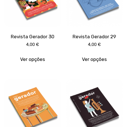
the
product
page
Revista Gerador 30
Revista Gerador 29
4,00
€
4,00
€
This
This
product
produc
Ver opções
Ver opções
has
has
multiple
multipl
variants.
variant
The
The
options
option
may
may
be
be
chosen
chose
on
on
the
the
product
produc