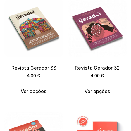
may
be
chose
on
the
produc
page
Revista Gerador 33
Revista Gerador 32
4,00
€
4,00
€
This
This
product
produc
Ver opções
Ver opções
has
has
multiple
multipl
variants.
variant
The
The
options
option
may
may