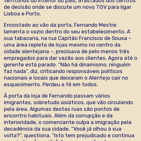
territórios do interior do país, afastados dos centros
de decisão onde se discute um novo TGV para ligar
Lisboa e Porto.
Encostado ao vão da porta, Fernando Mestre
lamenta o vazio dentro do seu estabelecimento. A
sua tabacaria, na rua Capitão Francisco de Sousa –
uma área repleta de lojas mesmo no centro da
cidade alentejana –, precisava de pelo menos três
empregados para dar vazão aos clientes. Agora até o
gerente está parado. “Não há dinamismo, ninguém
faz nada”, diz, criticando responsáveis políticos
nacionais e locais que deixaram o Alentejo cair no
esquecimento. Perdeu a fé em todos.
À porta da loja de Fernando passam vários
imigrantes, sobretudo asiáticos, que vão circulando
pela área. Algumas destas ruas são pontos de
encontro habituais. Além da corrupção e da
interioridade, o comerciante culpa a imigração pela
decadência da sua cidade. “Você já olhou à sua
volta?”, questiona. “Isto tem prejudicado e continua