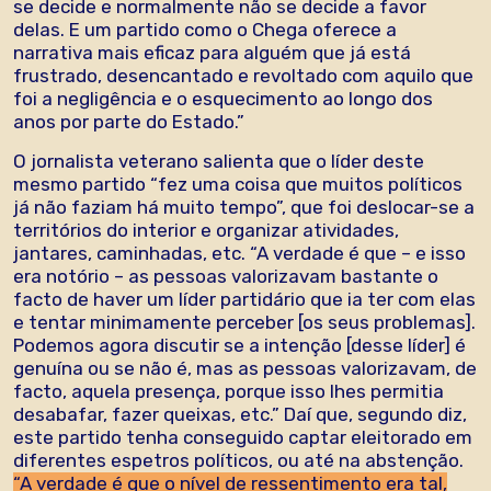
se decide e normalmente não se decide a favor
delas. E um partido como o Chega oferece a
narrativa mais eficaz para alguém que já está
frustrado, desencantado e revoltado com aquilo que
foi a negligência e o esquecimento ao longo dos
anos por parte do Estado.”
O jornalista veterano salienta que o líder deste
mesmo partido “fez uma coisa que muitos políticos
já não faziam há muito tempo”, que foi deslocar-se a
territórios do interior e organizar atividades,
jantares, caminhadas, etc. “A verdade é que – e isso
era notório – as pessoas valorizavam bastante o
facto de haver um líder partidário que ia ter com elas
e tentar minimamente perceber [os seus problemas].
Podemos agora discutir se a intenção [desse líder] é
genuína ou se não é, mas as pessoas valorizavam, de
facto, aquela presença, porque isso lhes permitia
desabafar, fazer queixas, etc.” Daí que, segundo diz,
este partido tenha conseguido captar eleitorado em
diferentes espetros políticos, ou até na abstenção.
“A verdade é que o nível de ressentimento era tal,