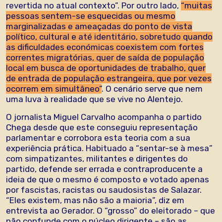
revertida no atual contexto”. Por outro lado,
“muitas
pessoas sentem-se esquecidas ou mesmo
marginalizadas e ameaçadas do ponto de vista
político, cultural e até identitário, sobretudo quando
as dificuldades económicas coexistem com fortes
correntes migratórias, quer de saída de população
local em busca de oportunidades de trabalho, quer
de entrada de população estrangeira, que por vezes
ocorrem em simultâneo”
. O cenário serve que nem
uma luva à realidade que se vive no Alentejo.
O jornalista Miguel Carvalho acompanha o partido
Chega desde que este conseguiu representação
parlamentar e corrobora esta teoria com a sua
experiência prática. Habituado a “sentar-se à mesa”
com simpatizantes, militantes e dirigentes do
partido, defende ser errada e contraproducente a
ideia de que o mesmo é composto e votado apenas
por fascistas, racistas ou saudosistas de Salazar.
“Eles existem, mas não são a maioria”, diz em
entrevista ao Gerador. O “grosso” do eleitorado – que
não confunde com o núcleo dirigente – são as