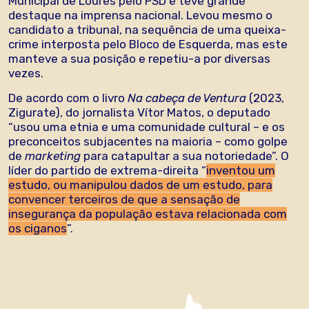
Municipal de Loures pelo PSD e teve grande
destaque na imprensa nacional. Levou mesmo o
candidato a tribunal, na sequência de uma queixa-
crime interposta pelo Bloco de Esquerda, mas este
manteve a sua posição e repetiu-a por diversas
vezes.
De acordo com o livro
Na cabeça de Ventura
(2023,
Zigurate), do jornalista Vítor Matos, o deputado
“usou uma etnia e uma comunidade cultural – e os
preconceitos subjacentes na maioria – como golpe
de
marketing
para catapultar a sua notoriedade”. O
líder do partido de extrema-direita “
inventou um
estudo, ou manipulou dados de um estudo, para
convencer terceiros de que a sensação de
insegurança da população estava relacionada com
os ciganos
”.