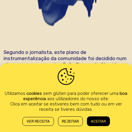
Segundo o jornalista, este plano de
instrumentalização da comunidade foi decidido num
almoço com o seu amigo João Gomes de Almeida,
publicitário e consultor de comunicação. O mesmo
facto é descrito na obra
A Nova Direita Antissistema
– O Caso do Chega
(2020, Almedina), assinada pelo
investigador do Centro de Estudos Internacionais do
Utilizamos
cookies
sem glúten para poder oferecer uma
boa
ISCTE – Instituto Universitário de Lisboa, Riccardo
experiência
aos utilizadores do nosso site.
Marchi. “No testemunho de Gomes de Almeida, a
Clica em aceitar se estiveres bem com tudo ou em ver
utilização deste tema como rastilho da campanha
receita se tiveres dúvidas.
foi ponderado entre os dois, pois sabiam que “ia criar
celeuma”, lê-se.
VER RECEITA
REJEITAR
ACEITAR
“Para potenciar a mensagem, João Gomes de