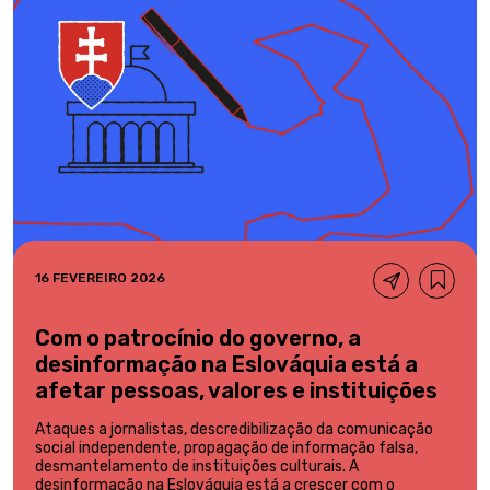
16 FEVEREIRO 2026
Com o patrocínio do governo, a
desinformação na Eslováquia está a
afetar pessoas, valores e instituições
Ataques a jornalistas, descredibilização da comunicação
social independente, propagação de informação falsa,
desmantelamento de instituições culturais. A
desinformação na Eslováquia está a crescer com o