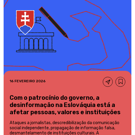
16 FEVEREIRO 2026
Com o patrocínio do governo, a
desinformação na Eslováquia está a
afetar pessoas, valores e instituições
Ataques a jornalistas, descredibilização da comunicação
social independente, propagação de informação falsa,
desmantelamento de instituições culturais. A