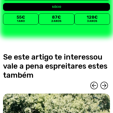
SÓCIO
55€
87€
128€
1 ANO
2 ANOS
3 ANOS
Se este artigo te interessou
vale a pena espreitares estes
também