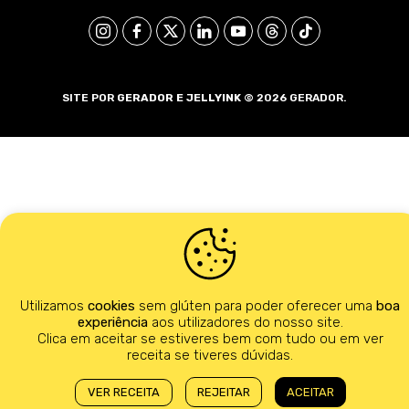
SITE POR
GERADOR E
JELLYINK
© 2026 GERADOR.
Utilizamos
cookies
sem glúten para poder oferecer uma
boa
experiência
aos utilizadores do nosso site.
Clica em aceitar se estiveres bem com tudo ou em ver
receita se tiveres dúvidas.
VER RECEITA
REJEITAR
ACEITAR