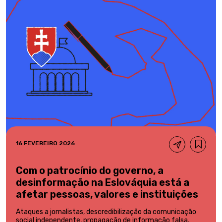
16 FEVEREIRO 2026
Com o patrocínio do governo, a
desinformação na Eslováquia está a
afetar pessoas, valores e instituições
Ataques a jornalistas, descredibilização da comunicação
social independente, propagação de informação falsa,