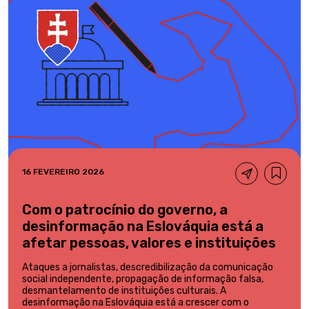
16 FEVEREIRO 2026
Com o patrocínio do governo, a
desinformação na Eslováquia está a
afetar pessoas, valores e instituições
Ataques a jornalistas, descredibilização da comunicação
social independente, propagação de informação falsa,
desmantelamento de instituições culturais. A
desinformação na Eslováquia está a crescer com o