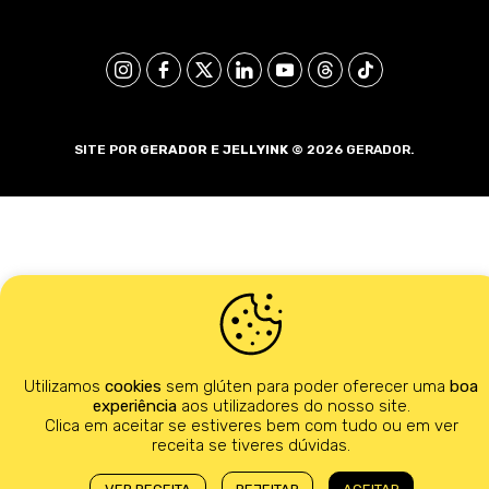
SITE POR
GERADOR E
JELLYINK
© 2026 GERADOR.
Utilizamos
cookies
sem glúten para poder oferecer uma
boa
experiência
aos utilizadores do nosso site.
Clica em aceitar se estiveres bem com tudo ou em ver
receita se tiveres dúvidas.