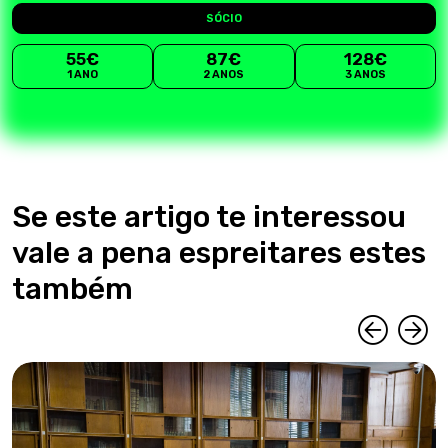
SÓCIO
55€
87€
128€
1 ANO
2 ANOS
3 ANOS
Se este artigo te interessou
vale a pena espreitares estes
também