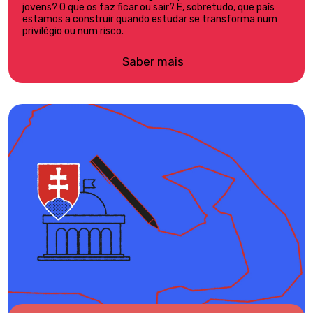
jovens? O que os faz ficar ou sair? E, sobretudo, que país
estamos a construir quando estudar se transforma num
privilégio ou num risco.
Saber mais