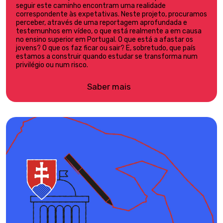
seguir este caminho encontram uma realidade
correspondente às expetativas. Neste projeto, procuramos
perceber, através de uma reportagem aprofundada e
testemunhos em vídeo, o que está realmente a em causa
no ensino superior em Portugal. O que está a afastar os
jovens? O que os faz ficar ou sair? E, sobretudo, que país
estamos a construir quando estudar se transforma num
privilégio ou num risco.
Saber mais