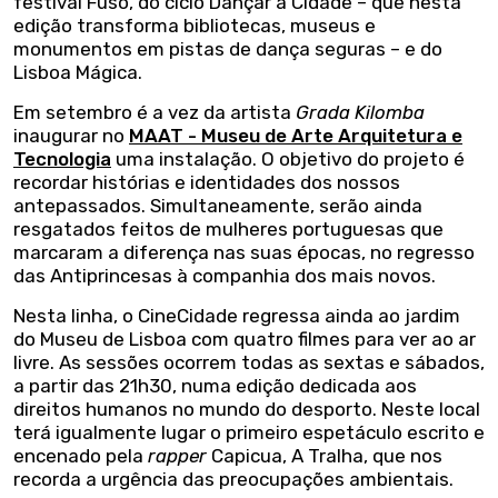
festival Fuso, do ciclo Dançar a Cidade – que nesta
edição transforma bibliotecas, museus e
monumentos em pistas de dança seguras – e do
Lisboa Mágica.
Em setembro é a vez da artista
Grada Kilomba
inaugurar no
MAAT - Museu de Arte Arquitetura e
Tecnologia
uma instalação. O objetivo do projeto é
recordar histórias e identidades dos nossos
antepassados. Simultaneamente, serão ainda
resgatados feitos de mulheres portuguesas que
marcaram a diferença nas suas épocas, no regresso
das Antiprincesas à companhia dos mais novos.
Nesta linha, o CineCidade regressa ainda ao jardim
do Museu de Lisboa com quatro filmes para ver ao ar
livre. As sessões ocorrem todas as sextas e sábados,
a partir das 21h30, numa edição dedicada aos
direitos humanos no mundo do desporto. Neste local
terá igualmente lugar o primeiro espetáculo escrito e
encenado pela
rapper
Capicua, A Tralha, que nos
recorda a urgência das preocupações ambientais.