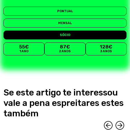
PONTUAL
MENSAL
SÓCIO
55€
87€
128€
1 ANO
2 ANOS
3 ANOS
Se este artigo te interessou
vale a pena espreitares estes
também