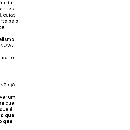
ção da
randes
, cujas
rte pelo
de
alismo,
e NOVA
 muito
 são já
aver um
era que
 que é
ho que
do que