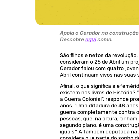
Apoia o Gerador na construção d
Descobre
aqui
como.
São filhos e netos da revoluçã
consideram o 25 de Abril um pr
Gerador falou com quatro jovens
Abril continuam vivos nas suas 
Afinal, o que significa a efemér
existem nos livros de História?
a Guerra Colonial", responde pr
anos. "Uma ditadura de 48 anos
guerra completamente contra os 
pessoas, que, na altura, tinham
segundo plano, é uma construç
iguais.” A também deputada na 
considera que parte do sonho de