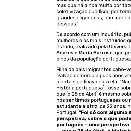
mas que há ainda muito por fazer
coletivização que ficou por te
grandes oligarquias, não man
pessoas."
De acordo com um inquérito, pub
mulheres e os mais instruídos 
estudo, realizado pela Univers
Soares e Maria Barroso
, que pr
olhos da população portuguesa,
Filha de pais imigrantes cabo-v
Galvão demorou alguns anos at
a data significava para ela. “Não
História portuguesa] fosse sob
que [o 25 de Abril] é mesmo sob
nos sentirmos portugueses ou nã
estudante e atriz, de 22 anos, 
Portugal.
“Foi só com alguma
perspetiva, sobre o que pode 
português – uma perspetiva 
–, que o 25 de Abril, a histór