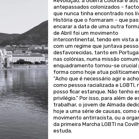
Revolução, à Guerra Colonial e aos
antepassados colonizados – facto
que nunca tinha encontrado nos li
História que o formaram – que pas
encarar a data de uma outra forma
de Abril foi um movimento
intercontinental, tendo em vista 
com um regime que juntava pesso
desfavorecidas, tanto em Portuga
nas colónias, numa missão comum.
enquadramento tornou-se crucial 
forma como hoje atua politicamen
“Acho que é necessário agir e acho
como pessoa racializada e LGBTI, 
posso ficar estanque. Não tenho e
privilégio.” Por isso, para além de 
trabalhar, o jovem de Almada dedi
hoje a uma série de causas, como 
movimento antirracista, ou a orga
da primeira Marcha LGBTI na Covil
estuda.