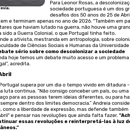
Para Leonor Rosas, a descoloniza
sociedade portuguesa é um dos g
esia.
desafios dos 50 anos do 25 de Abril
em e terminam apenas no ano de 2026. "Também em pa
militares que haviam lutado na guerra, não houve uma gran
sido a Guerra Colonial, o que Portugal tinha feito.
nde a ativista, mestranda em antropologia, sobre coloni
aculdade de Ciências Sociais e Humanas da Universidad
bate sério sobre como descolonizar a sociedade
ainda hoje temos um debate muito acesso e um problema
l”, acredita.
bril
 Portugal supera por um dia o tempo vivido em ditadura –
 a luta continua. “Não consigo conceber um país, ou uma
aço para as pessoas terem ideias diferentes, ou para h
 sempre dentro dos limites democracia.” Andreia consid
eis, como a liberdade de expressão, mas defende também
 Abril" e pensar nas revoluções que ainda falta fazer.
“Ac
ontinuar essas revoluções e reinterpretá-las à luz 
âneos.”