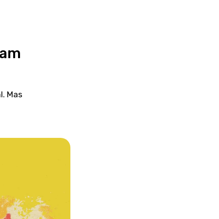
utam
l. Mas