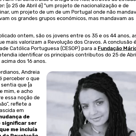
: [o 25 de Abril é] "um projeto de nacionalização e de
rminar, um projeto de um de um Portugal onde não manda
davam os grandes grupos económicos, mas mandavam as
licado ontem, são os jovens entre os 35 e os 44 anos, a
que mais valorizam a Revolução dos Cravos. A conclusão 
idade Católica Portuguesa (CESOP) para a
Fundação Mári
etendia identificar os principais contributos do 25 de Abr
 acima dos 16 anos.
erdianos, Andreia
é perceber o que
 sentia que [a
re mim, e acho
re essa noção de
o”, reflete a
nascida em
 mudança de
significar ser
que me incluía
ia da Revolução