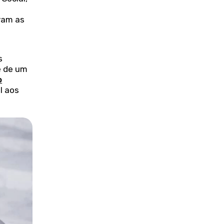
vam as
s
é de um
o
il aos