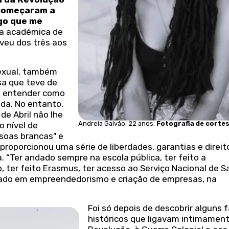
 começaram a
lgo que me
na académica de
veu dos três aos
sexual, também
ssa que teve de
e entender como
ida. No entanto,
de Abril não lhe
Andreia Galvão, 22 anos.
Fotografia de cortes
 nível de
soas brancas" e
proporcionou uma série de liberdades, garantias e direit
. “Ter andado sempre na escola pública, ter feito a
, ter feito Erasmus, ter acesso ao Serviço Nacional de S
ado em empreendedorismo e criação de empresas, na
Foi só depois de descobrir alguns 
históricos que ligavam intimamen