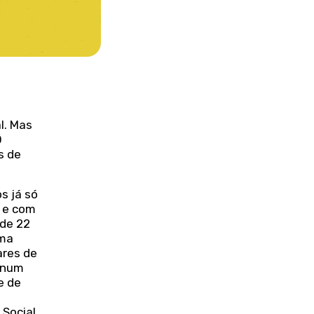
l. Mas
O
s de
os já só
o e com
 de 22
uma
ares de
, num
e de
Social,