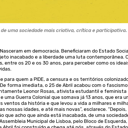
e uma sociedade mais criativa, crítica e participativa.
o. Nasceram em democracia. Beneficiaram do Estado Socia
ojeto inacabado e a liberdade uma luta contemporânea. 
, entre os 20 e os 30 anos, para perceber como os ideai
vidas.
ide para quem a PIDE, a censura e os territórios colonizad
 “De forma imediata, o 25 de Abril acabou com o fascism
ontamente Leonor Rosas, ativista estudantil e feminista
 e uma Guerra Colonial que somava já 13 anos, que era 
ventos da história e que levou a vida a milhares e milh
 as nossas idades, e até mais novas”, esclarece. “Depois
ão que acho que ainda está inacabada, de uma sociedad
Assembleia Municipal de Lisboa, pelo Bloco de Esquerda,
 Abril foi construído e chega até nós, através do Estado 