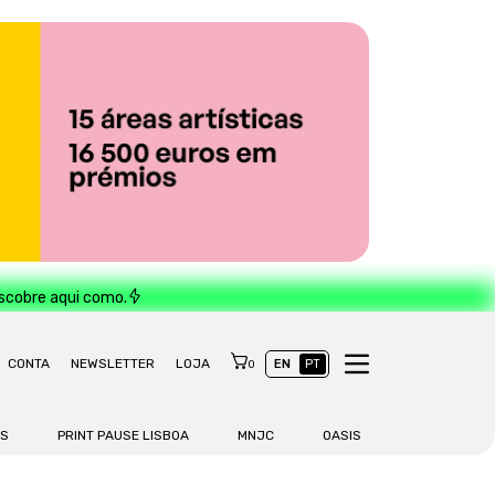
escobre aqui como.
CONTA
NEWSLETTER
LOJA
EN
PT
0
AS
PRINT PAUSE LISBOA
MNJC
OASIS