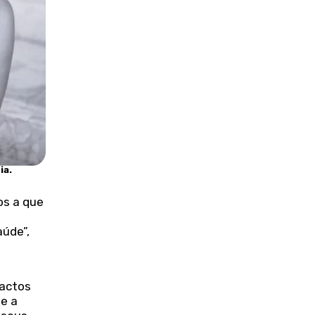
ia.
os a que
aúde”,
factos
te a