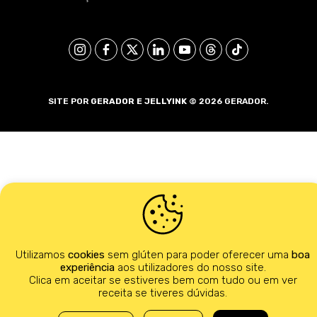
SITE POR
GERADOR E
JELLYINK
© 2026 GERADOR.
Utilizamos
cookies
sem glúten para poder oferecer uma
boa
experiência
aos utilizadores do nosso site.
Clica em aceitar se estiveres bem com tudo ou em ver
receita se tiveres dúvidas.