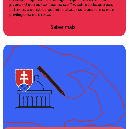
jovens? O que os faz ficar ou sair? E, sobretudo, que país
estamos a construir quando estudar se transforma num
privilégio ou num risco.
Saber mais