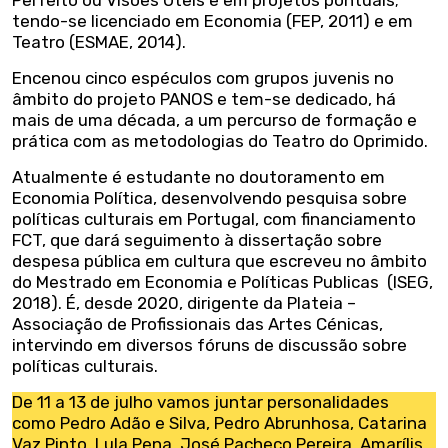
tendo-se licenciado em Economia (FEP, 2011) e em
Teatro (ESMAE, 2014).
Encenou cinco espéculos com grupos juvenis no
âmbito do projeto PANOS e tem-se dedicado, há
mais de uma década, a um percurso de formação e
prática com as metodologias do Teatro do Oprimido.
Atualmente é estudante no doutoramento em
Economia Política, desenvolvendo pesquisa sobre
políticas culturais em Portugal, com financiamento
FCT, que dará seguimento à dissertação sobre
despesa pública em cultura que escreveu no âmbito
do Mestrado em Economia e Políticas Publicas (ISEG,
2018). É, desde 2020, dirigente da Plateia –
Associação de Profissionais das Artes Cénicas,
intervindo em diversos fóruns de discussão sobre
políticas culturais.
De 11 a 13 de julho vamos juntar personalidades
como Pedro Adão e Silva, Pedro Abrunhosa, Catarina
Vaz Pinto, Lula Pena, José Pacheco Pereira, Amarílis