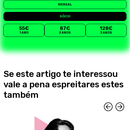
MENSAL
SÓCIO
55€
87€
128€
1 ANO
2 ANOS
3 ANOS
Se este artigo te interessou
vale a pena espreitares estes
também