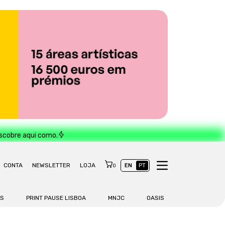
escobre aqui como.
CONTA
NEWSLETTER
LOJA
EN
PT
0
AS
PRINT PAUSE LISBOA
MNJC
OASIS