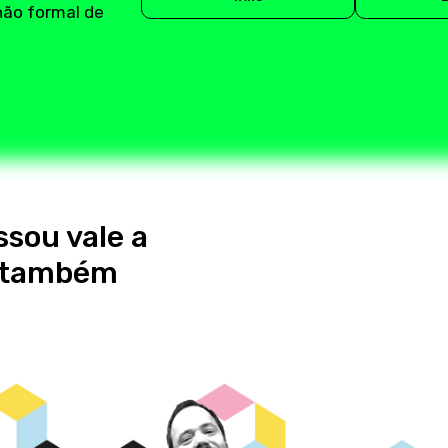
não formal de
ssou vale a
s também