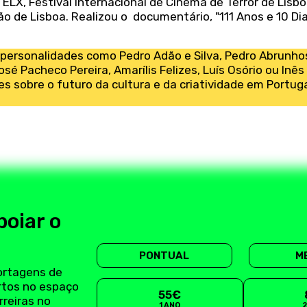
LX, Festival Internacional de Cinema de Terror de Lisb
 de Lisboa. Realizou o documentário, "111 Anos e 10 Di
r personalidades como Pedro Adão e Silva, Pedro Abrunho
osé Pacheco Pereira, Amarílis Felizes, Luís Osório ou Inês
s sobre o futuro da cultura e da criatividade em Portuga
poiar o
PONTUAL
M
ortagens de
rtos no espaço
55€
rreiras no
1 ANO