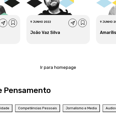
9 JUNHO 2022
9 JUNHO 2
João Vaz Silva
Amarílis
Ir para homepage
e Pensamento
nidade
Competências Pessoais
Jornalismo e Media
Audiov