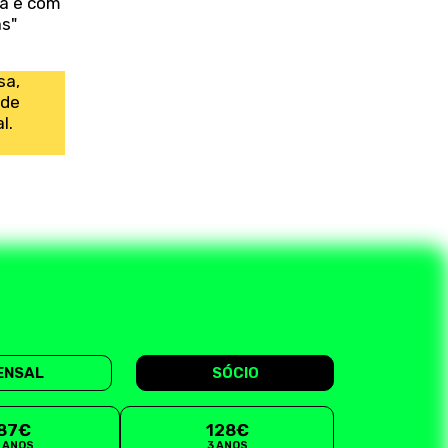
oa e com
as"
sa,
 de
l.
ENSAL
SÓCIO
87€
128€
2 ANOS
3 ANOS