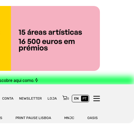
escobre aqui como.
CONTA
NEWSLETTER
LOJA
EN
PT
0
AS
PRINT PAUSE LISBOA
MNJC
OASIS