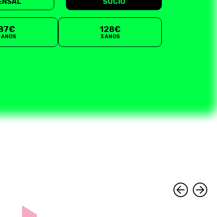
ENSAL
SÓCIO
87€
128€
2 ANOS
3 ANOS