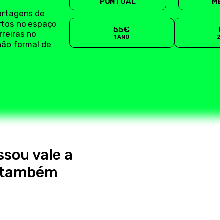
PONTUAL
M
ortagens de
rtos no espaço
55€
rreiras no
1 ANO
não formal de
ssou vale a
s também