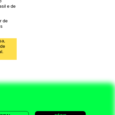
o
sil e de
r de
as
sa,
 de
l.