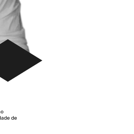
ão
dade de