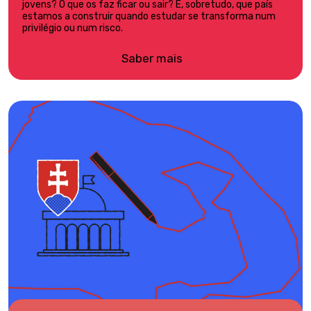
jovens? O que os faz ficar ou sair? E, sobretudo, que país
estamos a construir quando estudar se transforma num
privilégio ou num risco.
Saber mais