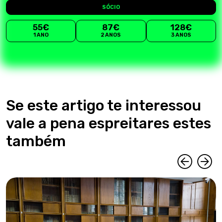
SÓCIO
55€
87€
128€
1 ANO
2 ANOS
3 ANOS
Se este artigo te interessou
vale a pena espreitares estes
também