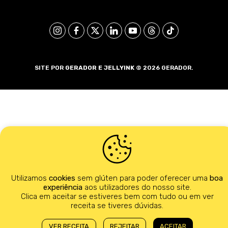
SITE POR
GERADOR E
JELLYINK
© 2026 GERADOR.
Utilizamos
cookies
sem glúten para poder oferecer uma
boa
experiência
aos utilizadores do nosso site.
Clica em aceitar se estiveres bem com tudo ou em ver
receita se tiveres dúvidas.
VER RECEITA
REJEITAR
ACEITAR