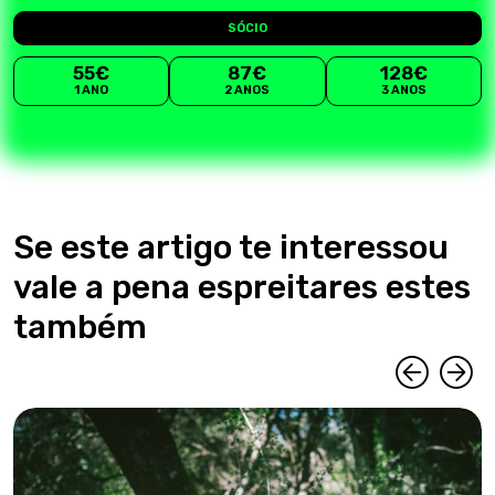
SÓCIO
55€
87€
128€
1 ANO
2 ANOS
3 ANOS
Se este artigo te interessou
vale a pena espreitares estes
também