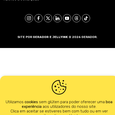
SITE POR
GERADOR E
JELLYINK
© 2026 GERADOR.
Utilizamos
cookies
sem glúten para poder oferecer uma
boa
experiência
aos utilizadores do nosso site.
Clica em aceitar se estiveres bem com tudo ou em ver