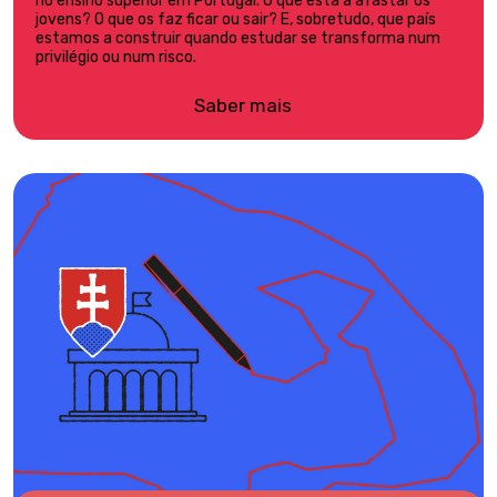
no ensino superior em Portugal. O que está a afastar os
jovens? O que os faz ficar ou sair? E, sobretudo, que país
estamos a construir quando estudar se transforma num
privilégio ou num risco.
Saber mais