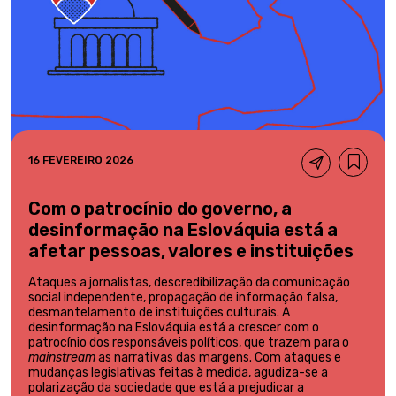
16 FEVEREIRO 2026
Com o patrocínio do governo, a
desinformação na Eslováquia está a
afetar pessoas, valores e instituições
Ataques a jornalistas, descredibilização da comunicação
social independente, propagação de informação falsa,
desmantelamento de instituições culturais. A
desinformação na Eslováquia está a crescer com o
patrocínio dos responsáveis políticos, que trazem para o
mainstream
as narrativas das margens. Com ataques e
mudanças legislativas feitas à medida, agudiza-se a
polarização da sociedade que está a prejudicar a