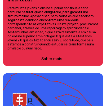
Para muitos jovens o ensino superior continua a ser o
percurso natural, quase obrigatório, para garantir um
futuro melhor. Apesar disso, nem todos os que escolhem
seguir este caminho encontram uma realidade
correspondente às expetativas. Neste projeto, procuramos
perceber, através de uma reportagem aprofundada e
testemunhos em vídeo, o que está realmente a em causa
no ensino superior em Portugal. O que está a afastar os
jovens? O que os faz ficar ou sair? E, sobretudo, que país
estamos a construir quando estudar se transforma num
privilégio ou num risco.
Saber mais