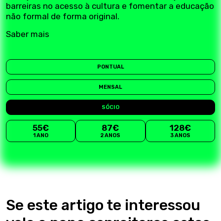
barreiras no acesso à cultura e fomentar a educação
não formal de forma original.
Saber mais
PONTUAL
MENSAL
SÓCIO
55€
87€
128€
1 ANO
2 ANOS
3 ANOS
Se este artigo te interessou