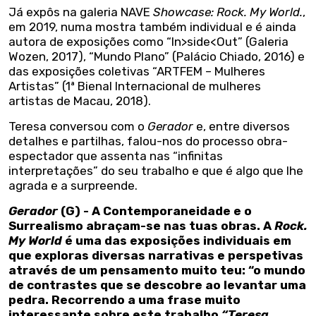
Já expôs na galeria NAVE
Showcase: Rock. My World.
,
em 2019, numa mostra também individual e é ainda
autora de exposições como “In>side<Out” (Galeria
Wozen, 2017), “Mundo Plano” (Palácio Chiado, 2016) e
das exposições coletivas “ARTFEM – Mulheres
Artistas” (1ª Bienal Internacional de mulheres
artistas de Macau, 2018).
Teresa conversou com o
Gerador
e, entre diversos
detalhes e partilhas, falou-nos do processo obra-
espectador que assenta nas “infinitas
interpretações” do seu trabalho e que é algo que lhe
agrada e a surpreende.
Gerador
(G) - A Contemporaneidade e o
Surrealismo abraçam-se nas tuas obras. A
Rock.
My World
é uma das exposições individuais em
que exploras diversas narrativas e perspetivas
através de um pensamento muito teu: “o mundo
de contrastes que se descobre ao levantar uma
pedra. Recorrendo a uma frase muito
interessante sobre este trabalho
“Teresa