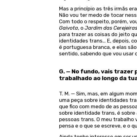
Mas a princípio as três irmãs e
Não vou ter medo de tocar ness
Com todo o respeito, porém, vo
Gaivota
, o
Jardim das Cerejeira
para trazer as coisas do jeito q
identidades trans… E, depois, co
é portuguesa branca, e elas sã
sentido, sabendo que vou usar 
G. — No fundo, vais trazer
trabalhado ao longo da tu
T. M. — Sim, mas, em algum mom
uma peça sobre identidades tran
que fico com medo de as pessoa
sobre identidade trans, é sobre
pessoas trans. O meu trabalho v
pensa e o que se escreve, e o q
Ainda tenho interesse em ser u