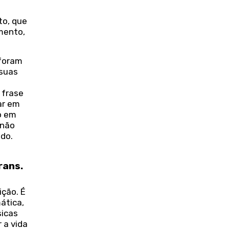
to, que
mento,
 foram
 suas
 frase
ar em
o em
 não
ndo.
trans.
ção. É
ática,
sicas
 a vida