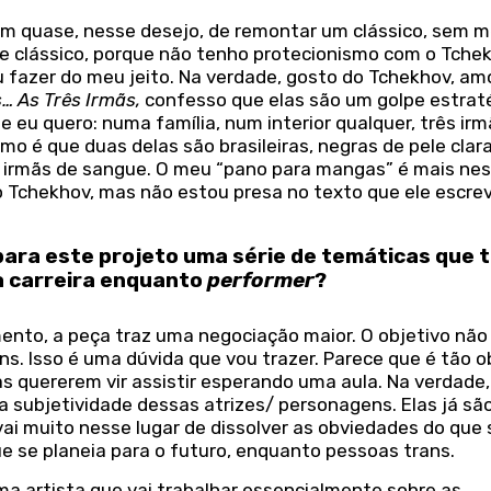
ram quase, nesse desejo, de remontar um clássico, sem 
e clássico, porque não tenho protecionismo com o Tchek
u fazer do meu jeito. Na verdade, gosto do Tchekhov, a
s…
As Três Irmãs,
confesso que elas são um golpe estrat
ue eu quero: numa família, num interior qualquer, três ir
mo é que duas delas são brasileiras, negras de pele clar
o irmãs de sangue. O meu “pano para mangas” é mais ne
o Tchekhov, mas não estou presa no texto que ele escre
 para este projeto uma série de temáticas que 
a carreira enquanto
performer
?
ento, a peça traz uma negociação maior. O objetivo não 
s. Isso é uma dúvida que vou trazer. Parece que é tão o
s quererem vir assistir esperando uma aula. Na verdade,
 a subjetividade dessas atrizes/ personagens. Elas já sã
ai muito nesse lugar de dissolver as obviedades do que 
ue se planeia para o futuro, enquanto pessoas trans.
ma artista que vai trabalhar essencialmente sobre as