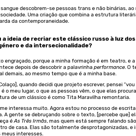
de sangue descobrem-se pessoas trans e não binárias, a
sociedade. Uma criação que combina a estrutura literár
uarda da contemporaneidade.
a ideia de recriar este clássico russo à luz dos
género e da intersecionalidade?
to engraçado, porque a minha formação é em teatro, e a
ntece depois de descobrir a palavrinha
performance
. O 
l demais, ao mesmo tempo que é a minha base.
olaço], quando decidi que projeto escrever, pensei “vou 
e é o meu lugar, o que as pessoas vêm, o que elas procur
tura de um clássico é como Tita Maravilha remontaria.
 me interessa muito. Agora estou no processo de escrita
ga. A gente se debruçando sobre o texto, [percebe que] e
peça é
As Três Irmãs
, mas quem está sempre falando sã
tro de casa. Elas são totalmente desprotagonizadas, e i
 meus interesses.