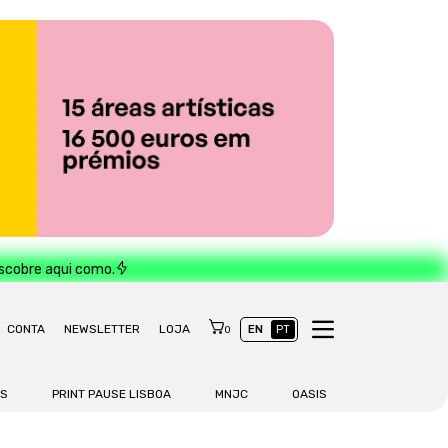
escobre aqui como.
CONTA
NEWSLETTER
LOJA
EN
PT
0
AS
PRINT PAUSE LISBOA
MNJC
OASIS