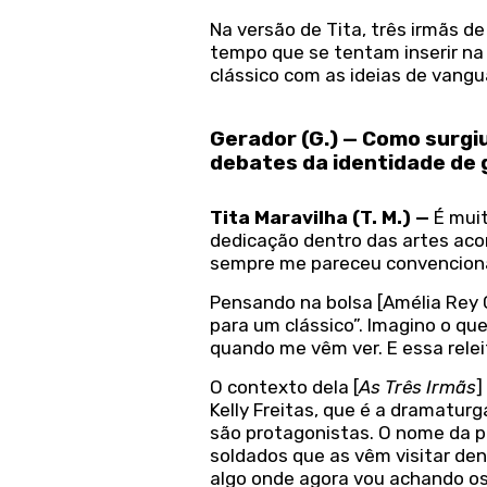
Na versão de Tita, três irmãs 
tempo que se tentam inserir na 
clássico com as ideias de vang
Gerador (G.) — Como surgiu 
debates da identidade de 
Tita Maravilha (T. M.)
—
É mui
dedicação dentro das artes aco
sempre me pareceu convenciona
Pensando na bolsa [Amélia Rey C
para um clássico”. Imagino o qu
quando me vêm ver. E essa relei
O contexto dela [
As Três Irmãs
]
Kelly Freitas, que é a dramatur
são protagonistas. O nome da 
soldados que as vêm visitar den
algo onde agora vou achando os