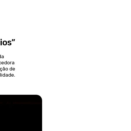
ios”
da
ncedora
ação de
lidade.