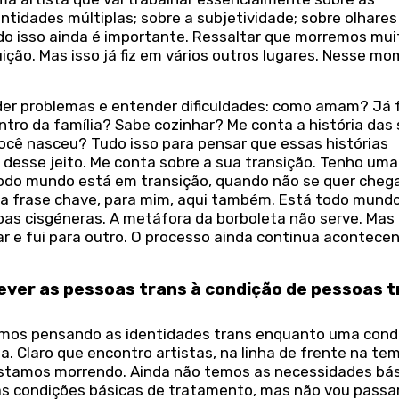
entidades múltiplas; sobre a subjetividade; sobre olhares
do isso ainda é importante. Ressaltar que morremos mui
ção. Mas isso já fiz em vários outros lugares. Nesse mo
der problemas e entender dificuldades: como amam? Já
ro da família? Sabe cozinhar? Me conta a história das
você nasceu? Tudo isso para pensar que essas histórias
esse jeito. Me conta sobre a sua transição. Tenho uma
todo mundo está em transição, quando não se quer cheg
ma frase chave, para mim, aqui também. Está todo mund
as cisgéneras. A metáfora da borboleta não serve. Mas
ar e fui para outro. O processo ainda continua acontece
rever as pessoas trans à condição de pessoas 
emos pensando as identidades trans enquanto uma condi
. Claro que encontro artistas, na linha de frente na tem
estamos morrendo. Ainda não temos as necessidades bá
as condições básicas de tratamento, mas não vou passar