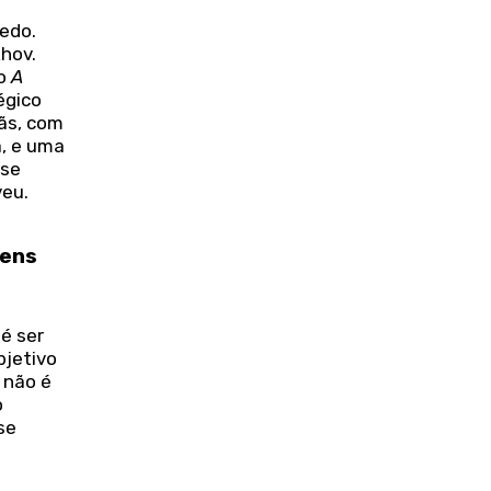
medo.
hov.
mo
A
égico
mãs, com
a, e uma
sse
veu.
tens
é ser
bjetivo
 não é
o
se