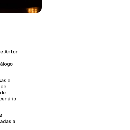
 de Anton
iálogo
cas e
 de
 de
cenário
ãs
nadas a