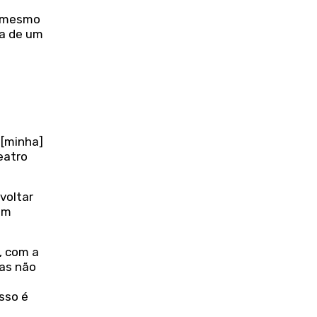
o mesmo
ia de um
 [minha]
teatro
voltar
am
, com a
las não
o
sso é