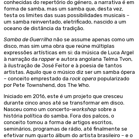
conhecidas do repertório do género, a narrativa é em
forma de samba, mas um samba que, desta vez,
testa os limites das suas possibilidades musicais –
um samba reinventado, eletrificado, nascido a um
oceano de distância da tradição.
Samba de Guerrilha
não se assume apenas como um
disco, mas sim uma obra que reúne múltiplas
expressões artísticas em si: da música de Luca Argel
à narração da
rapper
e autora angolana Telma Tvon,
à ilustração de José Feitor e à poesia de tantos
artistas. Aquilo que o músico diz ser um samba ópera
– conceito emprestado da
rock opera
popularizado
por Pete Townshend, dos The Who.
Iniciado em 2016, este é um projeto que cresceu
durante cinco anos até se transformar em disco.
Nasceu como um concerto-
workshop
sobre a
história política do samba. Fora dos palcos, o
conceito tomou a forma de artigos escritos,
seminários, programas de rádio, até finalmente se
efetivar num quarto álbum do artista brasileiro – e o