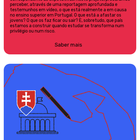
perceber, através de uma reportagem aprofundada e
testemunhos em vídeo, o que está realmente a em causa
no ensino superior em Portugal. O que está a afastar os
jovens? O que os faz ficar ou sair? E, sobretudo, que país
estamos a construir quando estudar se transforma num
privilégio ou num risco.
Saber mais