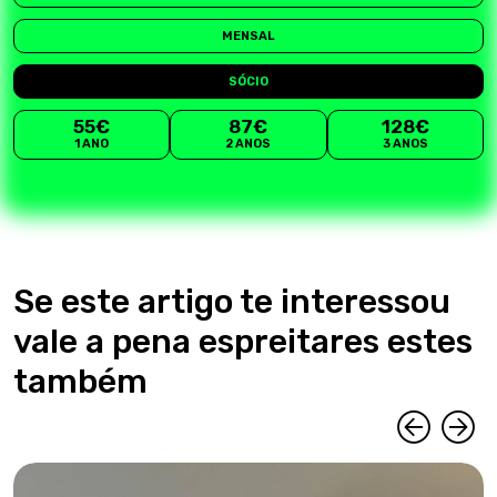
MENSAL
SÓCIO
55€
87€
128€
1 ANO
2 ANOS
3 ANOS
Se este artigo te interessou
vale a pena espreitares estes
também