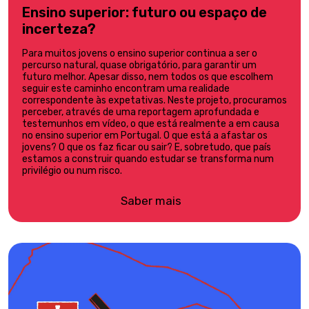
Ensino superior: futuro ou espaço de
incerteza?
Para muitos jovens o ensino superior continua a ser o
percurso natural, quase obrigatório, para garantir um
futuro melhor. Apesar disso, nem todos os que escolhem
seguir este caminho encontram uma realidade
correspondente às expetativas. Neste projeto, procuramos
perceber, através de uma reportagem aprofundada e
testemunhos em vídeo, o que está realmente a em causa
no ensino superior em Portugal. O que está a afastar os
jovens? O que os faz ficar ou sair? E, sobretudo, que país
estamos a construir quando estudar se transforma num
privilégio ou num risco.
Saber mais