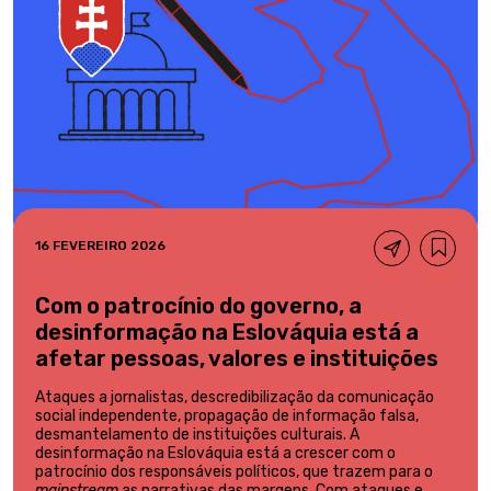
16 FEVEREIRO 2026
Com o patrocínio do governo, a
desinformação na Eslováquia está a
afetar pessoas, valores e instituições
Ataques a jornalistas, descredibilização da comunicação
social independente, propagação de informação falsa,
desmantelamento de instituições culturais. A
desinformação na Eslováquia está a crescer com o
patrocínio dos responsáveis políticos, que trazem para o
mainstream
as narrativas das margens. Com ataques e