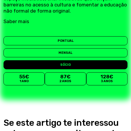
barreiras no acesso à cultura e fomentar a educação
não formal de forma original.
Saber mais
PONTUAL
MENSAL
SÓCIO
55€
87€
128€
1 ANO
2 ANOS
3 ANOS
Se este artigo te interessou