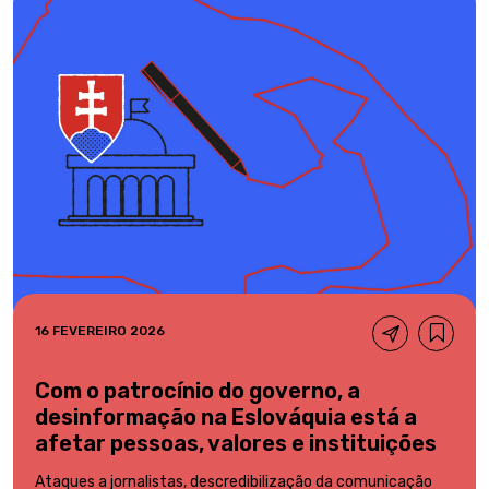
16 FEVEREIRO 2026
Com o patrocínio do governo, a
desinformação na Eslováquia está a
afetar pessoas, valores e instituições
Ataques a jornalistas, descredibilização da comunicação