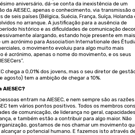
gésimo aniversário, dá-se conta da inexistência de um
ão da AIESEC, apenas o conhecimento, via transmissão o
de seis países (Bélgica, Suécia, França, Suíça, Holanda 
vidos no arranque. A justificação para a ausência de
período histórico e as dificuldades de comunicação deco
gressivamente alargando, estando hoje presente em mais
nte um acrónimo para Association Internationale des Étud
rciales, o movimento evoluiu para algo muito mais
ão é acrónimo, apenas o nome do movimento, e os seus
IESECers”.
C chega a 0,01% dos jovens, mas o seu diretor de gestã
 de agosto) tem a ambição de chegar a 10%.
da AIESEC?
s pessoas entram na AIESEC, e nem sempre são as razões
ESEC tem vários pontos positivos. Todos os membros co
des de comunicação, de liderança no geral, capacidade
ança, e também estão a contribuir para algo maior. Não
rganização, gostamos de nos chamar um movimento qu
r alcançar o potencial humano. E fazemos isto através d