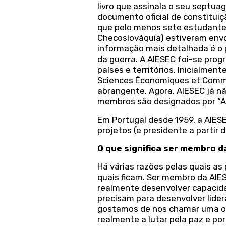
livro que assinala o seu septua
documento oficial de constituiç
que pelo menos sete estudantes 
Checoslováquia) estiveram envol
informação mais detalhada é o 
da guerra. A AIESEC foi-se pro
países e territórios. Inicialme
Sciences Économiques et Comme
abrangente. Agora, AIESEC já n
membros são designados por “A
Em Portugal desde 1959, a AIESE
projetos (e presidente a partir
O que significa ser membro 
Há várias razões pelas quais a
quais ficam. Ser membro da AI
realmente desenvolver capacida
precisam para desenvolver lider
gostamos de nos chamar uma o
realmente a lutar pela paz e po