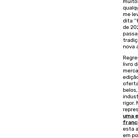
muito
qualqu
me le
dita “
de 202
passad
tradi
nova a
Regre
livro 
merca
ediçã
oferta
belos
indus
rigor.
repre
uma e
franc
esta a
em po