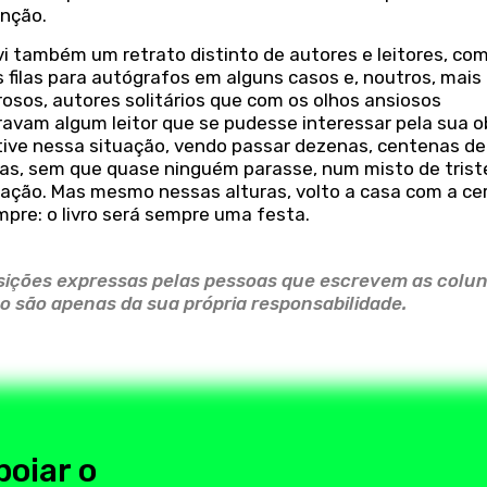
enção.
vi também um retrato distinto de autores e leitores, co
 filas para autógrafos em alguns casos e, noutros, mais
osos, autores solitários que com os olhos ansiosos
ravam algum leitor que se pudesse interessar pela sua o
tive nessa situação, vendo passar dezenas, centenas de
as, sem que quase ninguém parasse, num misto de trist
nação. Mas mesmo nessas alturas, volto a casa com a ce
pre: o livro será sempre uma festa.
sições expressas pelas pessoas que escrevem as colu
ão são apenas da sua própria responsabilidade.
poiar o