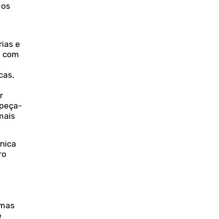
 os
rias e
, com
cas,
r
 peça-
mais
nica
ro
 mas
e