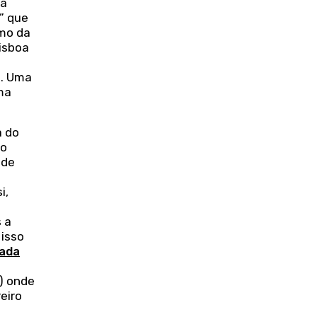
sa
a” que
omo da
Lisboa
o. Uma
ma
a do
io
 de
i,
 a
 isso
cada
) onde
eiro