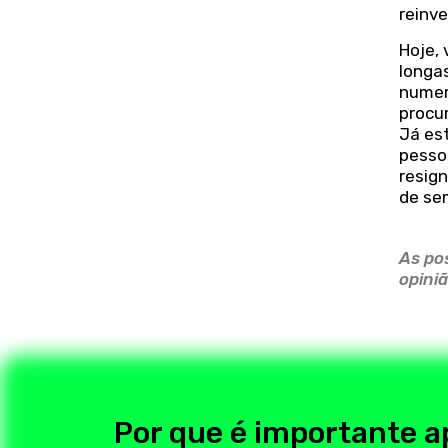
reinv
Hoje, 
longas
numer
procu
Já es
pesso
resig
de sem
As po
opini
Por que é importante a