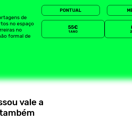
PONTUAL
M
ortagens de
rtos no espaço
55€
rreiras no
1 ANO
não formal de
ssou vale a
s também