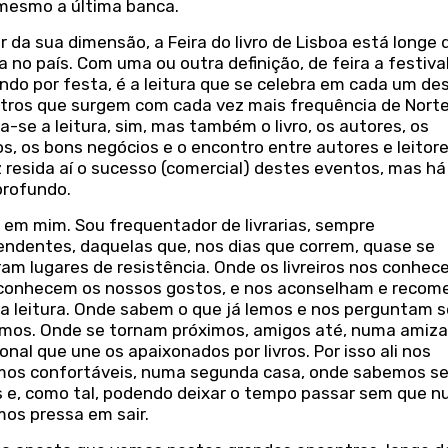
 mesmo a última banca.
 da sua dimensão, a Feira do livro de Lisboa está longe 
a no país. Com uma ou outra definição, de feira a festival
ndo por festa, é a leitura que se celebra em cada um de
tros que surgem com cada vez mais frequência de Norte 
a-se a leitura, sim, mas também o livro, os autores, os
ros, os bons negócios e o encontro entre autores e leitore
 resida aí o sucesso (comercial) destes eventos, mas há
profundo.
 em mim. Sou frequentador de livrarias, sempre
endentes, daquelas que, nos dias que correm, quase se
am lugares de resistência. Onde os livreiros nos conhec
conhecem os nossos gostos, e nos aconselham e reco
a leitura. Onde sabem o que já lemos e nos perguntam s
mos. Onde se tornam próximos, amigos até, numa amiz
nal que une os apaixonados por livros. Por isso ali nos
mos confortáveis, numa segunda casa, onde sabemos s
s e, como tal, podendo deixar o tempo passar sem que n
mos pressa em sair.