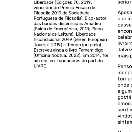
seria
Liberdade (Edições 70, 2019;
vencedor do Prémio Ensaio de
Apesar
Filosofia 2019 da Sociedade
Portuguesa de Filosofia). É co-autor
a únic
das bandas desenhadas Amadeo
passa
(Saída de Emergência, 2018; Plano
encon
Nacional de Leitura), Liberdade
celebr
Incondicional 2049 (Green European
livrei
Journal, 2019) e Tempo (no prelo).
Talvez
Escreveu ainda o livro Tamem digo
(Officina Noctua, 2022). Em 2014, foi
mais 
um dos co-fundadores do partido
LIVRE.
Penso
indep
tornar
onde 
algum
gostá
emocio
senti
vindo
sinta