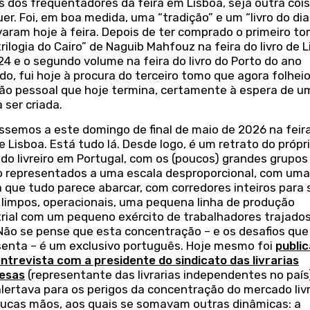
s dos frequentadores da feira em Lisboa, seja outra coi
er. Foi, em boa medida, uma “tradição” e um “livro do di
varam hoje à feira. Depois de ter comprado o primeiro t
trilogia do Cairo” de Naguib Mahfouz na feira do livro de 
4 e o segundo volume na feira do livro do Porto do ano
o, fui hoje à procura do terceiro tomo que agora folhei
ção pessoal que hoje termina, certamente à espera de u
 ser criada.
ssemos a este domingo de final de maio de 2026 na feir
de Lisboa. Está tudo lá. Desde logo, é um retrato do própr
do livreiro em Portugal, com os (poucos) grandes grupos
o representados a uma escala desproporcional, com uma
 que tudo parece abarcar, com corredores inteiros para s
, limpos, operacionais, uma pequena linha de produção
trial com um pequeno exército de trabalhadores trajados
 Não se pense que esta concentração – e os desafios que
senta – é um exclusivo português. Hoje mesmo foi
publi
ntrevista com a presidente do sindicato das livrarias
esas
(representante das livrarias independentes no país
lertava para os perigos da concentração do mercado livr
ucas mãos, aos quais se somavam outras dinâmicas: a