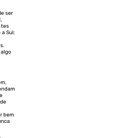
de ser
,
stes
a Sul;
s.
 algo
em,
mendam
e
ade
er bem
unca