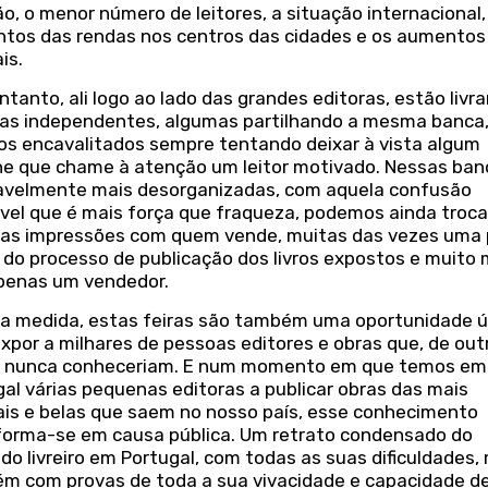
ão, o menor número de leitores, a situação internacional,
tos das rendas nos centros das cidades e os aumentos
is.
ntanto, ali logo ao lado das grandes editoras, estão livra
ras independentes, algumas partilhando a mesma banca
ros encavalitados sempre tentando deixar à vista algum
he que chame à atenção um leitor motivado. Nessas ban
iavelmente mais desorganizadas, com aquela confusão
vel que é mais força que fraqueza, podemos ainda troca
as impressões com quem vende, muitas das vezes uma
 do processo de publicação dos livros expostos e muito 
penas um vendedor.
a medida, estas feiras são também uma oportunidade ú
xpor a milhares de pessoas editores e obras que, de out
 nunca conheceriam. E num momento em que temos em
al várias pequenas editoras a publicar obras das mais
nais e belas que saem no nosso país, esse conhecimento
forma-se em causa pública. Um retrato condensado do
o livreiro em Portugal, com todas as suas dificuldades,
m com provas de toda a sua vivacidade e capacidade d