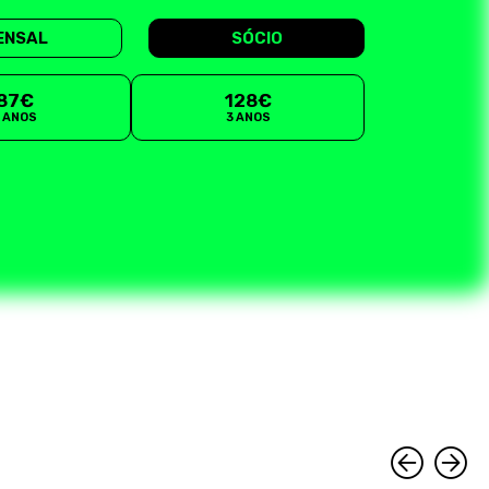
ENSAL
SÓCIO
87€
128€
2 ANOS
3 ANOS