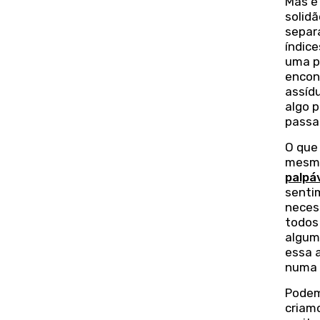
Mas é
solidã
separ
índice
uma p
encont
assíd
algo p
passa
O que 
mesma
palpá
senti
neces
todos
algum 
essa 
numa 
Podem
criam