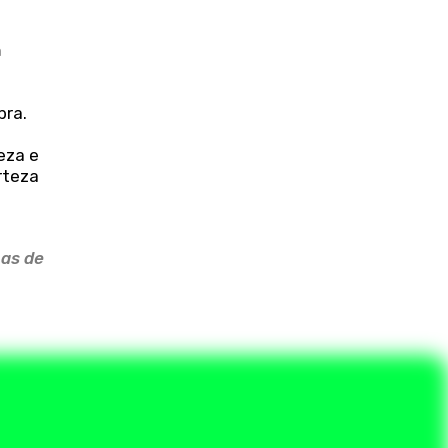
m
bra.
eza e
rteza
nas de