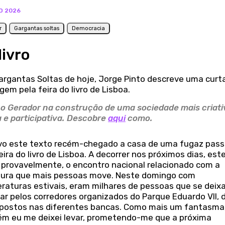
O 2026
r
Gargantas soltas
Democracia
livro
argantas Soltas de hoje, Jorge Pinto descreve uma curt
em pela feira do livro de Lisboa.
 o Gerador na construção de uma sociedade mais criati
a e participativa. Descobre
aqui
como.
vo este texto recém-chegado a casa de uma fugaz pas
eira do livro de Lisboa. A decorrer nos próximos dias, este
 provavelmente, o encontro nacional relacionado com a
atura que mais pessoas move. Neste domingo com
raturas estivais, eram milhares de pessoas que se dei
ar pelos corredores organizados do Parque Eduardo VII, 
 postos nas diferentes bancas. Como mais um fantasma
m eu me deixei levar, prometendo-me que a próxima