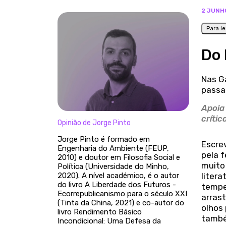
2 JUNH
Para le
Do 
Nas G
passag
Apoia
crític
Opinião de Jorge Pinto
Jorge Pinto é formado em
Escre
Engenharia do Ambiente (FEUP,
pela f
2010) e doutor em Filosofia Social e
muito
Política (Universidade do Minho,
2020). A nível académico, é o autor
liter
do livro A Liberdade dos Futuros -
tempe
Ecorrepublicanismo para o século XXI
arrast
(Tinta da China, 2021) e co-autor do
olhos
livro Rendimento Básico
també
Incondicional: Uma Defesa da