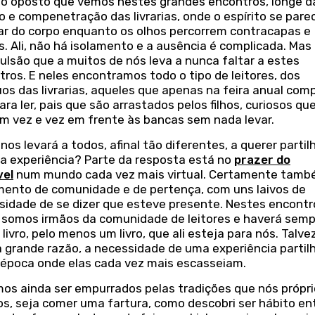
 o oposto que vemos nestes grandes encontros, longe d
o e compenetração das livrarias, onde o espírito se pare
ar do corpo enquanto os olhos percorrem contracapas e
s. Ali, não há isolamento e a ausência é complicada. Mas
ulsão que a muitos de nós leva a nunca faltar a estes
ros. E neles encontramos todo o tipo de leitores, dos
uos das livrarias, aqueles que apenas na feira anual co
ara ler, pais que são arrastados pelos filhos, curiosos qu
m vez e vez em frente às bancas sem nada levar.
nos levará a todos, afinal tão diferentes, a querer partil
 experiência? Parte da resposta está no
prazer do
vel
num mundo cada vez mais virtual. Certamente tamb
mento de comunidade e de pertença, com uns laivos de
sidade de se dizer que esteve presente. Nestes encontr
 somos irmãos da comunidade de leitores e haverá semp
livro, pelo menos um livro, que ali esteja para nós. Talve
a grande razão, a necessidade de uma experiência partil
época onde elas cada vez mais escasseiam.
os ainda ser empurrados pelas tradições que nós própr
os, seja comer uma fartura, como descobri ser hábito en