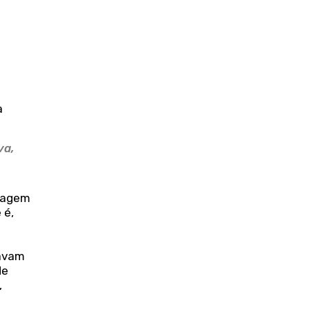
a
va,
sagem
 é,
xavam
de
,