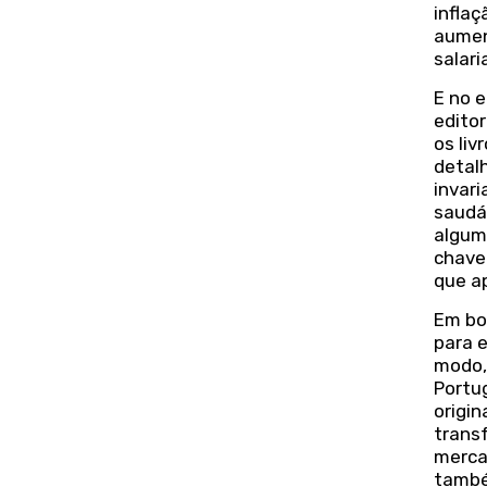
inflaç
aumen
salaria
E no e
edito
os liv
detal
invar
saudá
algum
chave
que a
Em bo
para e
modo,
Portug
origi
trans
mercad
també