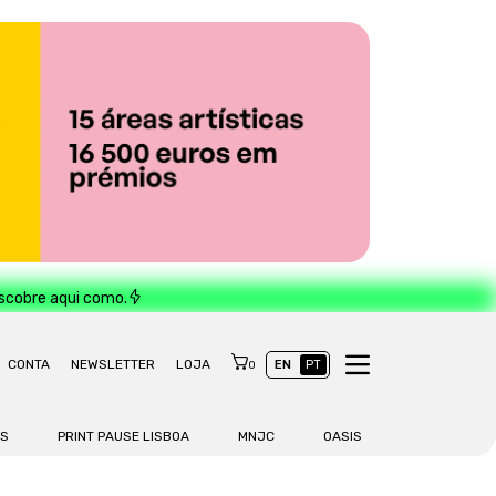
escobre aqui como.
CONTA
NEWSLETTER
LOJA
EN
PT
0
AS
PRINT PAUSE LISBOA
MNJC
OASIS