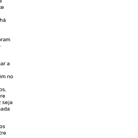
a
ce
 há
mpram
e
har a
ém no
os,
re
z seja
hada
ios
tre