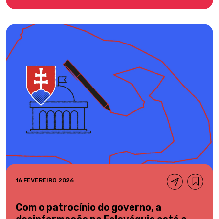
16 FEVEREIRO 2026
Com o patrocínio do governo, a
desinformação na Eslováquia está a