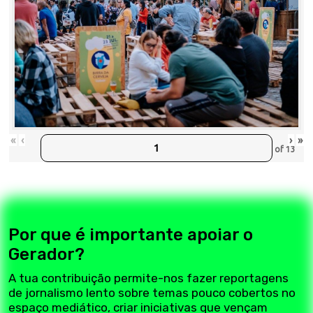
«
‹
›
»
of
13
Por que é importante apoiar o
Gerador?
A tua contribuição permite-nos fazer reportagens
de jornalismo lento sobre temas pouco cobertos no
espaço mediático, criar iniciativas que vençam