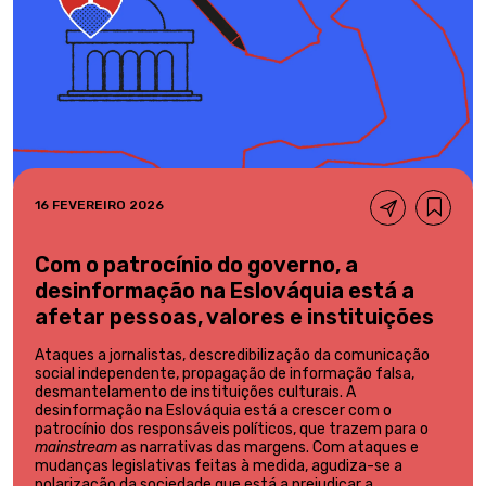
16 FEVEREIRO 2026
Com o patrocínio do governo, a
desinformação na Eslováquia está a
afetar pessoas, valores e instituições
Ataques a jornalistas, descredibilização da comunicação
social independente, propagação de informação falsa,
desmantelamento de instituições culturais. A
desinformação na Eslováquia está a crescer com o
patrocínio dos responsáveis políticos, que trazem para o
mainstream
as narrativas das margens. Com ataques e
mudanças legislativas feitas à medida, agudiza-se a
polarização da sociedade que está a prejudicar a