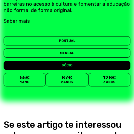
barreiras no acesso à cultura e fomentar a educação
não formal de forma original.
Saber mais
PONTUAL
MENSAL
SÓCIO
55€
87€
128€
1 ANO
2 ANOS
3 ANOS
Se este artigo te interessou