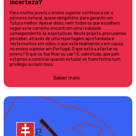
incerteza?
Para muitos jovens o ensino superior continua a ser o
percurso natural, quase obrigatório, para garantir um
futuro melhor. Apesar disso, nem todos os que escolhem
seguir este caminho encontram uma realidade
correspondente às expetativas. Neste projeto, procuramos
perceber, através de uma reportagem aprofundada e
testemunhos em vídeo, o que está realmente a em causa
no ensino superior em Portugal. O que está a afastar os
jovens? O que os faz ficar ou sair? E, sobretudo, que país
estamos a construir quando estudar se transforma num
privilégio ou num risco.
Saber mais